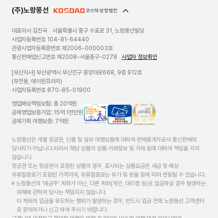
(주)노랑풍선
대표이사 김진국
|
서울특별시 중구 수표로 31, 노랑풍선빌딩
사업자등록번호 104-81-64440
관광사업자등록증번호 제2006-000003호
통신판매업신고번호 제2008-서울중구-0278
사업자 정보확인
[부산지사] 부산광역시 부산진구 중앙대로668, 9층 912호
(부전동, 에이원프라자)
사업자등록번호 870-85-01900
영업배상책임보험: 총 20억원
국
현
고
공제영업보증가입: 15억 1천만원
외
금
객
공제기획 여행보증: 7억원
여
영
센
행
수
터
노랑풍선은 개별 항공권, 단품 및 일부 여행상품에 대하여 판매중개자로서 통신판매의
상
증
>
당사자가 아닙니다.따라서 해당 상품의 상품·거래정보 및 거래 등에 대하여 책임을 지지
품
의
소
않습니다.
정
무
비
항공권 또는 항공권이 포함된 상품의 경우, 표시되는 상품요금은 세금 및 예상
보
발
자
유류할증료가 포함된 가격이며, 유류할증료는 유가 및 환율 등에 따라 변동될 수 있습니다.
제
행
중
※ 노랑풍선의 '예금주' 계좌가 아닌, 다른 계좌(개인, 대리점 등)로 입금하실 경우 발생하는
공
가
심
피해에 관하여 당사는 책임지지 않습니다.
표
맹
경
타 계좌의 입금을 유도하는 행위가 발생하는 경우, 반드시 입금 전에 노랑풍선 고객센터
준
점
영
로 문의하거나 신고 하여 주시기 바랍니다.
안