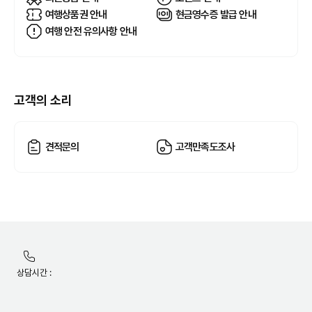
여행상품권 안내
현금영수증 발급 안내
여행 안전 유의사항 안내
고객의 소리
견적문의
고객만족도조사
유틸리티
메뉴
노랑풍선
상담시간 :
정보안내
및
약관